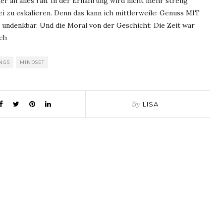
ter an alles ran. In der Ernährung wird nicht mehr streng
ei zu eskalieren. Denn das kann ich mittlerweile: Genuss MIT
undenkbar. Und die Moral von der Geschicht: Die Zeit war
ch
NGS
MINDSET
By
LISA