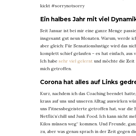
kickt #sorrynotsorry
Ein halbes Jahr mit viel Dynami
Seit Januar ist bei mir eine ganze Menge passi
insgesamt gut neun Monaten. Warum, werde ich 
aber gleich: Für Sensationslustige wird das nic
komplett schief gelaufen – es hat einfach, au
Ich habe
sehr viel gelernt
und möchte die Zeit 
mich getroffen.
Corona hat alles auf Links gedr
Kurz, nachdem ich das Coaching beendet hatte,
krass auf uns und unseren Alltag auswirken wür
uns Fitnessbegeisterte getroffen hat, war die S
Netflix’n’chill und Junk Food. Ich kann nicht m
Kilos müssen weg“ kommen. Und Freunde, ganz e
zu, aber was genau sprach in der Zeit gegen d