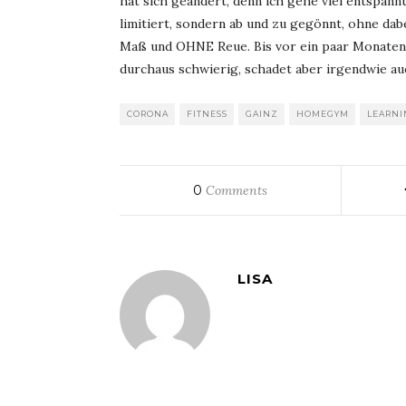
hat sich geändert, denn ich gehe viel entspann
limitiert, sondern ab und zu gegönnt, ohne dab
Maß und OHNE Reue. Bis vor ein paar Monaten 
durchaus schwierig, schadet aber irgendwie au
CORONA
FITNESS
GAINZ
HOMEGYM
LEARNI
0
Comments
LISA