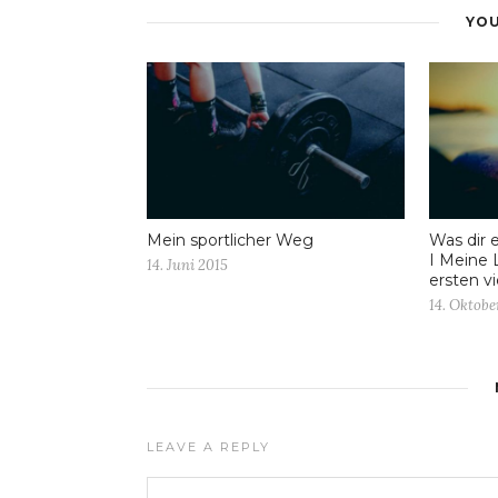
YOU
Mein sportlicher Weg
Was dir 
I Meine 
14. Juni 2015
ersten v
14. Oktobe
LEAVE A REPLY