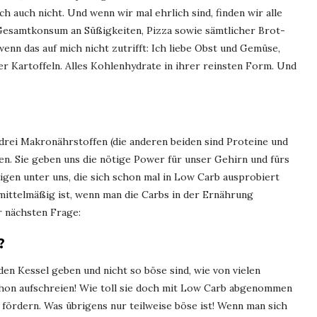
ich auch nicht. Und wenn wir mal ehrlich sind, finden wir alle
 Gesamtkonsum an Süßigkeiten, Pizza sowie sämtlicher Brot-
nn das auf mich nicht zutrifft: Ich liebe Obst und Gemüse,
der Kartoffeln. Alles Kohlenhydrate in ihrer reinsten Form. Und
drei Makronährstoffen (die anderen beiden sind Proteine und
en. Sie geben uns die nötige Power für unser Gehirn und fürs
igen unter uns, die sich schon mal in Low Carb ausprobiert
 mittelmäßig ist, wenn man die Carbs in der Ernährung
r nächsten Frage:
?
den Kessel geben und nicht so böse sind, wie von vielen
chon aufschreien! Wie toll sie doch mit Low Carb abgenommen
 fördern. Was übrigens nur teilweise böse ist! Wenn man sich