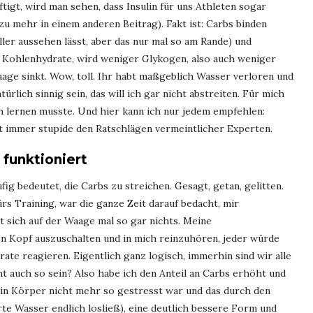
igt, wird man sehen, dass Insulin für uns Athleten sogar
zu mehr in einem anderen Beitrag). Fakt ist: Carbs binden
ler aussehen lässt, aber das nur mal so am Rande) und
e Kohlenhydrate, wird weniger Glykogen, also auch weniger
age sinkt. Wow, toll. Ihr habt maßgeblich Wasser verloren und
türlich sinnig sein, das will ich gar nicht abstreiten. Für mich
ich lernen musste. Und hier kann ich nur jedem empfehlen:
cht immer stupide den Ratschlägen vermeintlicher Experten.
funktioniert
fig bedeutet, die Carbs zu streichen. Gesagt, getan, gelitten.
ürs Training, war die ganze Zeit darauf bedacht, mir
t sich auf der Waage mal so gar nichts. Meine
den Kopf auszuschalten und in mich reinzuhören, jeder würde
ate reagieren. Eigentlich ganz logisch, immerhin sind wir alle
cht auch so sein? Also habe ich den Anteil an Carbs erhöht und
ein Körper nicht mehr so gestresst war und das durch den
te Wasser endlich losließ), eine deutlich bessere Form und