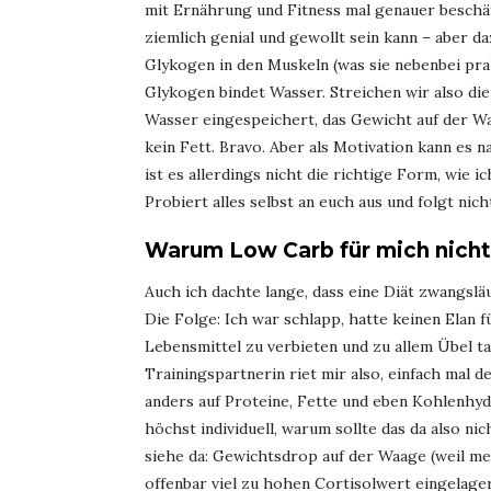
mit Ernährung und Fitness mal genauer beschäft
ziemlich genial und gewollt sein kann – aber da
Glykogen in den Muskeln (was sie nebenbei pral
Glykogen bindet Wasser. Streichen wir also di
Wasser eingespeichert, das Gewicht auf der Wa
kein Fett. Bravo. Aber als Motivation kann es na
ist es allerdings nicht die richtige Form, wie 
Probiert alles selbst an euch aus und folgt ni
Warum Low Carb für mich nicht 
Auch ich dachte lange, dass eine Diät zwangsläu
Die Folge: Ich war schlapp, hatte keinen Elan f
Lebensmittel zu verbieten und zu allem Übel ta
Trainingspartnerin riet mir also, einfach mal 
anders auf Proteine, Fette und eben Kohlenhydr
höchst individuell, warum sollte das da also ni
siehe da: Gewichtsdrop auf der Waage (weil m
offenbar viel zu hohen Cortisolwert eingelager