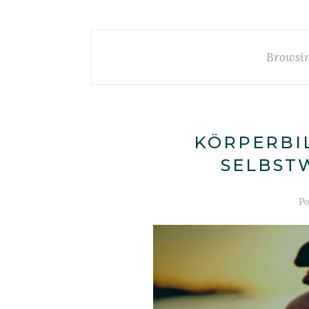
Browsin
KÖRPERBI
SELBS
Po