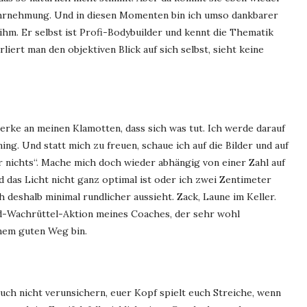
ahrnehmung. Und in diesen Momenten bin ich umso dankbarer
hm. Er selbst ist Profi-Bodybuilder und kennt die Thematik
liert man den objektiven Blick auf sich selbst, sieht keine
erke an meinen Klamotten, dass sich was tut. Ich werde darauf
ng. Und statt mich zu freuen, schaue ich auf die Bilder und auf
ar nichts“. Mache mich doch wieder abhängig von einer Zahl auf
d das Licht nicht ganz optimal ist oder ich zwei Zentimeter
 deshalb minimal rundlicher aussieht. Zack, Laune im Keller.
d-Wachrüttel-Aktion meines Coaches, der sehr wohl
inem guten Weg bin.
euch nicht verunsichern, euer Kopf spielt euch Streiche, wenn